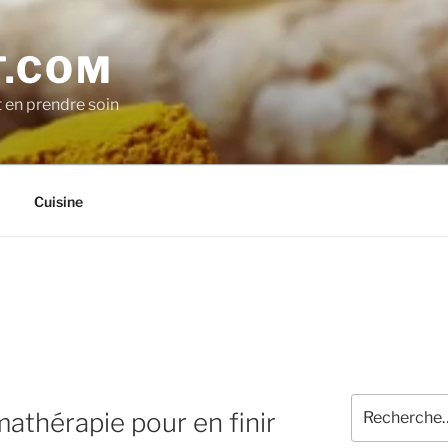
.COM
t en prendre soin
Cuisine
Recherche
athérapie pour en finir
pour
: