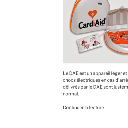
Le DAE est un appareil léger e
chocs électriques en cas d’arr
délivrés par le DAE sont juste
normal.
de
Continuer la lecture
« Qu’est-
ce
qu’un