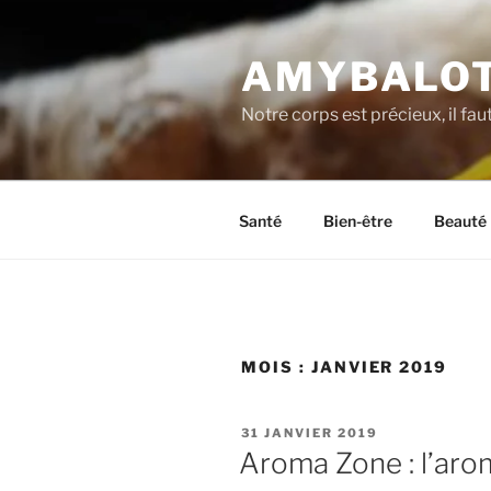
Aller
au
AMYBALOT
contenu
principal
Notre corps est précieux, il fau
Santé
Bien-être
Beauté
MOIS :
JANVIER 2019
PUBLIÉ
31 JANVIER 2019
LE
Aroma Zone : l’arom