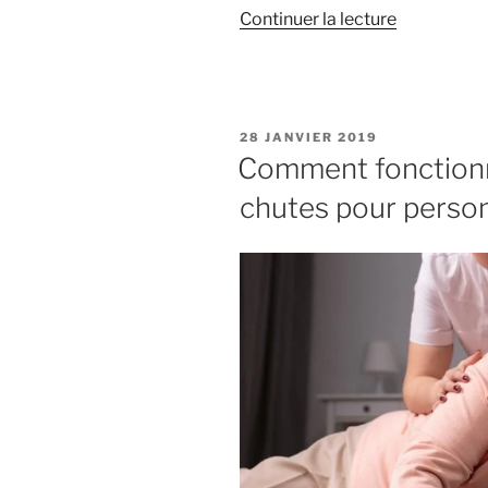
de
Continuer la lecture
« En
quoi
est-
ce
PUBLIÉ
28 JANVIER 2019
bénéfique
LE
Comment fonctionn
de
chutes pour perso
baisser
la
consomma
de
viande
? »