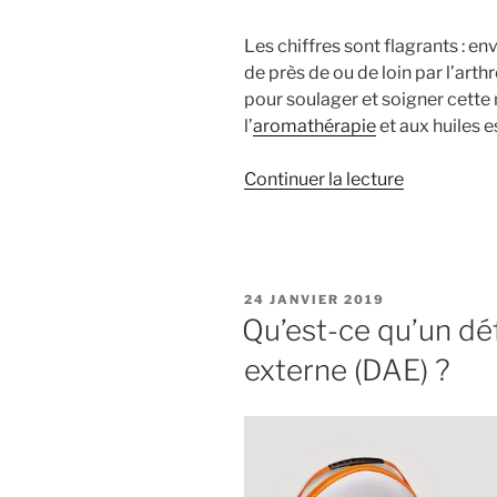
personnes
âgées
Les chiffres sont flagrants : en
? »
de près de ou de loin par l’arth
pour soulager et soigner cett
l’
aromathérapie
et aux huiles e
de
Continuer la lecture
« Aroma
Zone
explique
comment
PUBLIÉ
24 JANVIER 2019
soulager
LE
Qu’est-ce qu’un déf
son
externe (DAE) ?
arthrose »