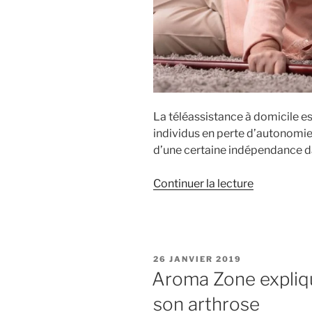
La téléassistance à domicile es
individus en perte d’autonomie 
d’une certaine indépendance da
de
Continuer la lecture
« Comment
fonctionne
un
détecteur
PUBLIÉ
26 JANVIER 2019
de
LE
Aroma Zone expli
chutes
son arthrose
pour