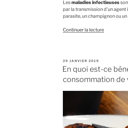
Les
maladies infectieuses
son
grignotage
par la transmission d’un agent
parasite, un champignon ou un 
de
Continuer la lecture
« Les
principales
maladies
infectieuse
PUBLIÉ
29 JANVIER 2019
à
LE
En quoi est-ce béné
ne
consommation de 
pas
négliger »