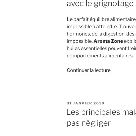
avec le grignotage
Le parfait équilibre alimentai
impossible à atteindre. Trouver 
hormones, de la digestion, de
impossible.
Aroma Zone
expli
huiles essentielles peuvent fre
comportements alimentaires.
de
Continuer la lecture
« Aroma
Zone
:
l’aromathé
PUBLIÉ
31 JANVIER 2019
pour
LE
Les principales mal
en
pas négliger
finir
avec
le