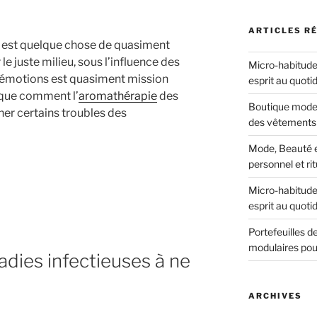
ARTICLES R
re est quelque chose de quasiment
le juste milieu, sous l’influence des
Micro-habitudes
s émotions est quasiment mission
esprit au quoti
que comment l’
aromathérapie
des
Boutique mode 
iner certains troubles des
des vêtements 
Mode, Beauté et
personnel et ri
Micro-habitudes
esprit au quoti
rapie
Portefeuilles 
modulaires pou
adies infectieuses à ne
ARCHIVES