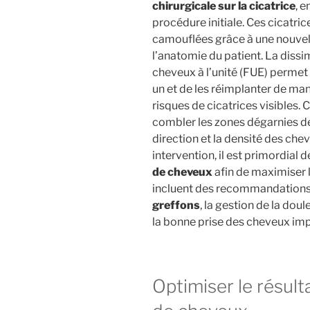
chirurgicale sur la cicatrice
, 
procédure initiale. Ces cicatri
camouflées grâce à une nouvell
l’anatomie du patient. La
dissim
cheveux à l’unité (FUE) permet 
un et de les réimplanter de man
risques de cicatrices visibles
combler les zones dégarnies de 
direction et la densité des che
intervention, il est primordial 
de cheveux
afin de maximiser 
incluent des recommandations 
greffons
, la gestion de la dou
la bonne prise des cheveux imp
Optimiser le résult