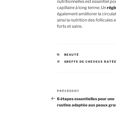
nutritionnelles est essentiel pou
capillaire à long terme. Un
régi
également améliorer la circulat
ainsi la nutrition des follicule
forts et sains.
CATÉGORIES
BEAUTÉ
ÉTIQUETTES
GREFFE DE CHEVEUX RATÉ
Navigation
Article
PRÉCÉDENT
de
précédent
6 étapes essentielles pour une
routine adaptée aux peaux gra
l’article