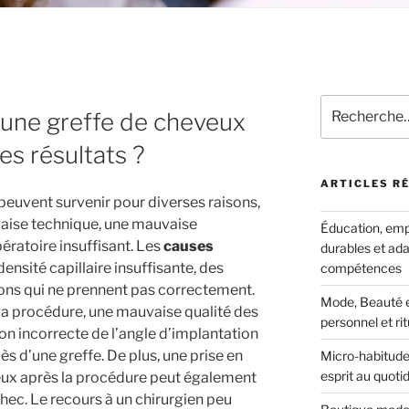
Recherche
une greffe de cheveux
pour
:
es résultats ?
ARTICLES R
peuvent survenir pour diverses raisons,
uvaise technique, une mauvaise
Éducation, empl
ératoire insuffisant. Les
causes
durables et ada
ensité capillaire insuffisante, des
compétences
fons qui ne prennent pas correctement.
Mode, Beauté et
la procédure, une mauvaise qualité des
personnel et ri
on incorrecte de l’angle d’implantation
 d’une greffe. De plus, une prise en
Micro-habitudes
esprit au quoti
ux après la procédure peut également
hec. Le recours à un chirurgien peu