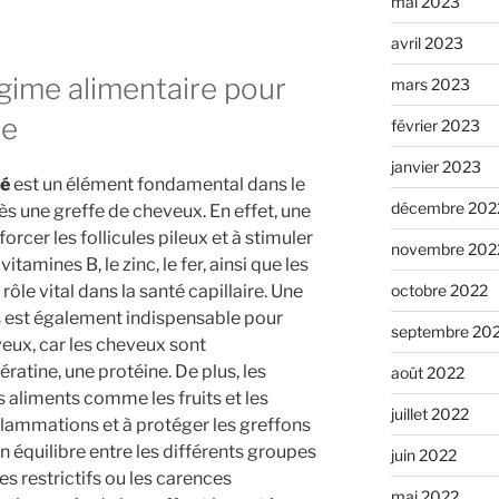
mai 2023
avril 2023
gime alimentaire pour
mars 2023
se
février 2023
janvier 2023
ré
est un élément fondamental dans le
décembre 202
s une greffe de cheveux. En effet, une
orcer les follicules pileux et à stimuler
novembre 202
tamines B, le zinc, le fer, ainsi que les
ôle vital dans la santé capillaire. Une
octobre 2022
s est également indispensable pour
septembre 20
veux, car les cheveux sont
ratine, une protéine. De plus, les
août 2022
 aliments comme les fruits et les
juillet 2022
flammations et à protéger les greffons
n équilibre entre les différents groupes
juin 2022
es restrictifs ou les carences
mai 2022