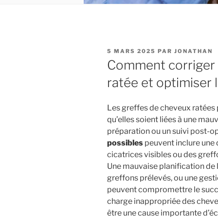
PUBLIÉ
5 MARS 2025
PAR
JONATHAN
LE
Comment corriger 
ratée et optimiser l
Les greffes de cheveux ratées 
qu’elles soient liées à une ma
préparation ou un suivi post-op
possibles
peuvent inclure une d
cicatrices visibles ou des gref
Une mauvaise planification de 
greffons prélevés, ou une gesti
peuvent compromettre le succès
charge inappropriée des cheve
être une cause importante d’éc