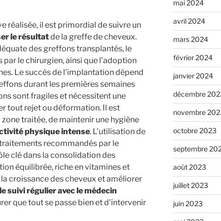
mai 2024
avril 2024
e réalisée, il est primordial de suivre un
er le résultat
de la greffe de cheveux.
mars 2024
adéquate des greffons transplantés, le
février 2024
ar le chirurgien, ainsi que l’adoption
nes. Le succès de l’implantation dépend
janvier 2024
reffons durant les premières semaines
décembre 202
ons sont fragiles et nécessitent une
er tout rejet ou déformation. Il est
novembre 202
a zone traitée, de maintenir une hygiène
octobre 2023
activité physique intense
. L’utilisation de
e traitements recommandés par le
septembre 20
ôle clé dans la consolidation des
tion équilibrée, riche en vitamines et
août 2023
r la croissance des cheveux et améliorer
juillet 2023
 le suivi régulier avec le médecin
er que tout se passe bien et d’intervenir
juin 2023