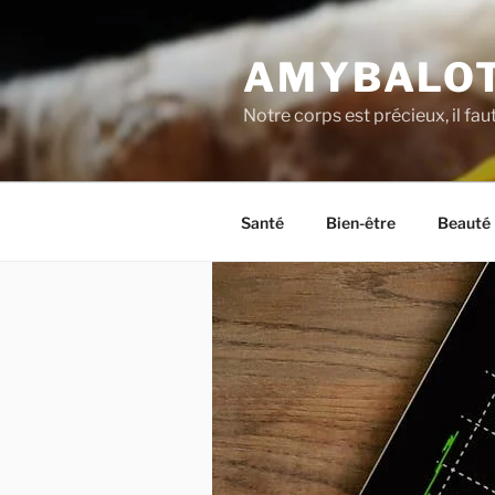
Aller
au
AMYBALOT
contenu
principal
Notre corps est précieux, il fau
Santé
Bien-être
Beauté