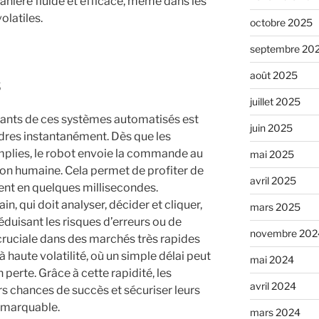
anière fluide et efficace, même dans les
olatiles.
octobre 2025
septembre 20
août 2025
s
juillet 2025
inants de ces systèmes automatisés est
juin 2025
rdres instantanément. Dès que les
mplies, le robot envoie la commande au
mai 2025
ion humaine. Cela permet de profiter de
avril 2025
ent en quelques millisecondes.
, qui doit analyser, décider et cliquer,
mars 2025
duisant les risques d’erreurs ou de
novembre 202
 cruciale dans des marchés très rapides
 haute volatilité, où un simple délai peut
mai 2024
perte. Grâce à cette rapidité, les
avril 2024
s chances de succès et sécuriser leurs
remarquable.
mars 2024