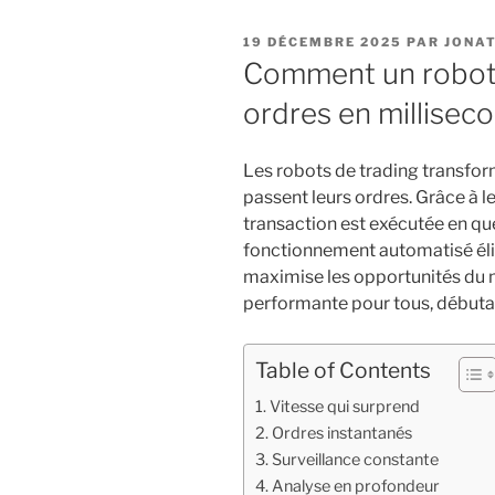
PUBLIÉ
19 DÉCEMBRE 2025
PAR
JONA
LE
Comment un robot 
ordres en millisec
Les robots de trading transfor
passent leurs ordres. Grâce à l
transaction est exécutée en qu
fonctionnement automatisé éli
maximise les opportunités du m
performante pour tous, début
Table of Contents
Vitesse qui surprend
Ordres instantanés
Surveillance constante
Analyse en profondeur