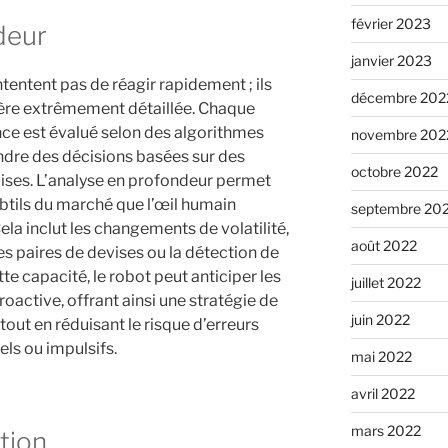
février 2023
deur
janvier 2023
tentent pas de réagir rapidement ; ils
décembre 202
ère extrêmement détaillée. Chaque
nce est évalué selon des algorithmes
novembre 202
dre des décisions basées sur des
octobre 2022
ises. L’analyse en profondeur permet
btils du marché que l’œil humain
septembre 20
la inclut les changements de volatilité,
août 2022
tes paires de devises ou la détection de
te capacité, le robot peut anticiper les
juillet 2022
oactive, offrant ainsi une stratégie de
juin 2022
 tout en réduisant le risque d’erreurs
ls ou impulsifs.
mai 2022
avril 2022
mars 2022
tion