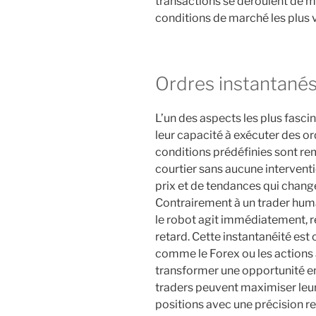
transactions se déroulent de m
conditions de marché les plus v
Ordres instantané
L’un des aspects les plus fasc
leur capacité à exécuter des o
conditions prédéfinies sont re
courtier sans aucune intervent
prix et de tendances qui chang
Contrairement à un trader humain
le robot agit immédiatement, ré
retard. Cette instantanéité est
comme le Forex ou les actions à
transformer une opportunité en 
traders peuvent maximiser leur
positions avec une précision 