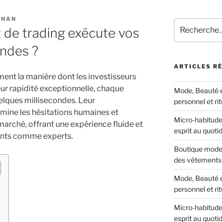
THAN
Recherche
de trading exécute vos
pour
:
ondes ?
ARTICLES R
ment la manière dont les investisseurs
eur rapidité exceptionnelle, chaque
Mode, Beauté et
elques millisecondes. Leur
personnel et ri
mine les hésitations humaines et
Micro-habitudes
arché, offrant une expérience fluide et
esprit au quoti
ants comme experts.
Boutique mode 
des vêtements 
Mode, Beauté et
personnel et ri
Micro-habitudes
esprit au quoti