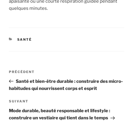
apaisante ou une courte respiration guidée pendant
quelques minutes.
CATÉGORIES
SANTÉ
Navigation
Article
PRÉCÉDENT
de
précédent
Santé et bien-être durable : construire des micro-
l’article
habitudes qui nourrissent corps et esprit
Article
SUIVANT
suivant
Mode durable, beauté responsable et lifestyle :
construire un vestiaire qui tient dans le temps