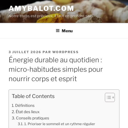
Aller
AMYBALOT.COM
au
Notre corps est précieux, il faut en prendre soin
contenu
principal
Menu
PUBLIÉ
3 JUILLET 2026
PAR
WORDPRESS
LE
Énergie durable au quotidien :
micro-habitudes simples pour
nourrir corps et esprit
Table of Contents
Définitions
État des lieux
Conseils pratiques
1. Prioriser le sommeil et un rythme régulier