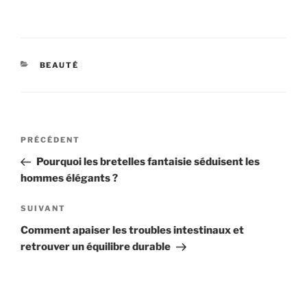
CATÉGORIES
BEAUTÉ
Navigation
Article
PRÉCÉDENT
de
précédent
Pourquoi les bretelles fantaisie séduisent les
l’article
hommes élégants ?
Article
SUIVANT
suivant
Comment apaiser les troubles intestinaux et
retrouver un équilibre durable