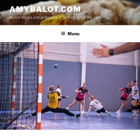
Aller
AMYBALOT.COM
au
Notre corps est précieux, il faut en prendre soin
contenu
principal
Menu