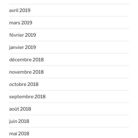
avril 2019
mars 2019
février 2019
janvier 2019
décembre 2018
novembre 2018
octobre 2018
septembre 2018
août 2018
juin 2018
mai 2018