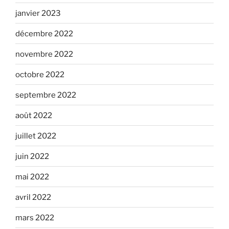
janvier 2023
décembre 2022
novembre 2022
octobre 2022
septembre 2022
août 2022
juillet 2022
juin 2022
mai 2022
avril 2022
mars 2022