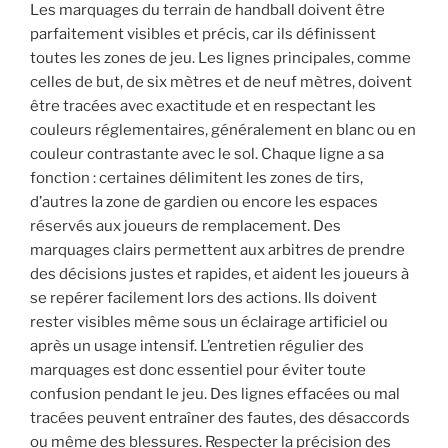
Les marquages du terrain de handball doivent être
parfaitement visibles et précis, car ils définissent
toutes les zones de jeu. Les lignes principales, comme
celles de but, de six mètres et de neuf mètres, doivent
être tracées avec exactitude et en respectant les
couleurs réglementaires, généralement en blanc ou en
couleur contrastante avec le sol. Chaque ligne a sa
fonction : certaines délimitent les zones de tirs,
d’autres la zone de gardien ou encore les espaces
réservés aux joueurs de remplacement. Des
marquages clairs permettent aux arbitres de prendre
des décisions justes et rapides, et aident les joueurs à
se repérer facilement lors des actions. Ils doivent
rester visibles même sous un éclairage artificiel ou
après un usage intensif. L’entretien régulier des
marquages est donc essentiel pour éviter toute
confusion pendant le jeu. Des lignes effacées ou mal
tracées peuvent entraîner des fautes, des désaccords
ou même des blessures. Respecter la précision des