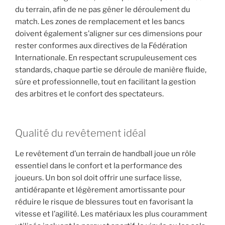
du terrain, afin de ne pas gêner le déroulement du
match. Les zones de remplacement et les bancs
doivent également s’aligner sur ces dimensions pour
rester conformes aux directives de la Fédération
Internationale. En respectant scrupuleusement ces
standards, chaque partie se déroule de manière fluide,
sûre et professionnelle, tout en facilitant la gestion
des arbitres et le confort des spectateurs.
Qualité du revêtement idéal
Le revêtement d’un terrain de handball joue un rôle
essentiel dans le confort et la performance des
joueurs. Un bon sol doit offrir une surface lisse,
antidérapante et légèrement amortissante pour
réduire le risque de blessures tout en favorisant la
vitesse et l’agilité. Les matériaux les plus couramment