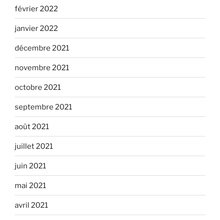
février 2022
janvier 2022
décembre 2021
novembre 2021
octobre 2021
septembre 2021
août 2021
juillet 2021
juin 2021
mai 2021
avril 2021