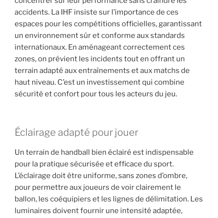
concentrer sur leur performance sans craindre les
accidents. La IHF insiste sur l’importance de ces
espaces pour les compétitions officielles, garantissant
un environnement sûr et conforme aux standards
internationaux. En aménageant correctement ces
zones, on prévient les incidents tout en offrant un
terrain adapté aux entraînements et aux matchs de
haut niveau. C’est un investissement qui combine
sécurité et confort pour tous les acteurs du jeu.
Éclairage adapté pour jouer
Un terrain de handball bien éclairé est indispensable
pour la pratique sécurisée et efficace du sport.
L’éclairage doit être uniforme, sans zones d’ombre,
pour permettre aux joueurs de voir clairement le
ballon, les coéquipiers et les lignes de délimitation. Les
luminaires doivent fournir une intensité adaptée,