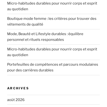
Micro-habitudes durables pour nourrir corps et esprit
au quotidien
Boutique mode femme : les critères pour trouver des
vêtements de qualité
Mode, Beauté et Lifestyle durables : équilibre
personnel et rituels responsables
Micro-habitudes durables pour nourrir corps et esprit
au quotidien
Portefeuilles de compétences et parcours modulaires
pour des carrières durables
ARCHIVES
août 2026