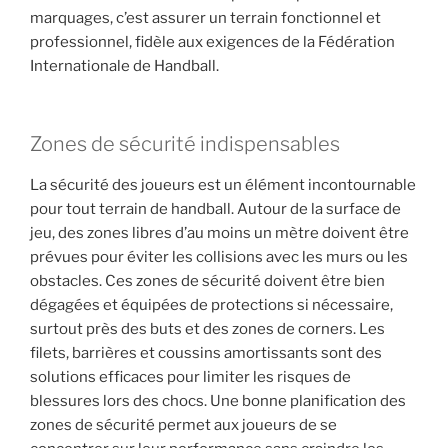
marquages, c’est assurer un terrain fonctionnel et
professionnel, fidèle aux exigences de la Fédération
Internationale de Handball.
Zones de sécurité indispensables
La sécurité des joueurs est un élément incontournable
pour tout terrain de handball. Autour de la surface de
jeu, des zones libres d’au moins un mètre doivent être
prévues pour éviter les collisions avec les murs ou les
obstacles. Ces zones de sécurité doivent être bien
dégagées et équipées de protections si nécessaire,
surtout près des buts et des zones de corners. Les
filets, barrières et coussins amortissants sont des
solutions efficaces pour limiter les risques de
blessures lors des chocs. Une bonne planification des
zones de sécurité permet aux joueurs de se