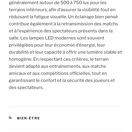
généralement autour de 500 à 750 lux pour les
terrains intérieurs, afin d’assurer la visibilité tout en
réduisant la fatigue visuelle. Un éclairage bien pensé
contribue également à la retransmission des matchs
et à l’expérience des spectateurs présents dans la
salle. Les lampes LED modernes sont souvent
privilégiées pour leur économie d’énergie, leur
durabilité et leur capacité à offrir une lumière stable et
homogène. En respectant ces critères, le terrain
devient adapté aux entraînements, aux matchs
amicaux et aux compétitions officielles, tout en
garantissant le confort et la sécurité des joueurs et
des spectateurs.
CATÉGORIES
BIEN-ÊTRE