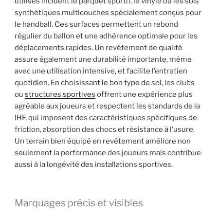
utilisés incluent le parquet sportif, le vinyle ou les sols
synthétiques multicouches spécialement conçus pour
le handball. Ces surfaces permettent un rebond
régulier du ballon et une adhérence optimale pour les
déplacements rapides. Un revêtement de qualité
assure également une durabilité importante, même
avec une utilisation intensive, et facilite l’entretien
quotidien. En choisissant le bon type de sol, les clubs
ou
structures sportives
offrent une expérience plus
agréable aux joueurs et respectent les standards de la
IHF, qui imposent des caractéristiques spécifiques de
friction, absorption des chocs et résistance à l’usure.
Un terrain bien équipé en revêtement améliore non
seulement la performance des joueurs mais contribue
aussi à la longévité des installations sportives.
Marquages précis et visibles