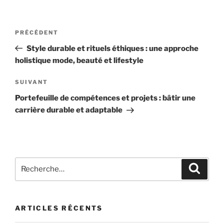
Navigation
Article
PRÉCÉDENT
de
précédent
Style durable et rituels éthiques : une approche
l’article
holistique mode, beauté et lifestyle
Article
SUIVANT
suivant
Portefeuille de compétences et projets : bâtir une
carrière durable et adaptable
Recherche
Recher
pour
:
ARTICLES RÉCENTS