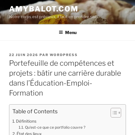
Aller
AMYBALOT.COM
au
Notre corps est précieux, il faut en prendre soin
contenu
principal
Menu
PUBLIÉ
22 JUIN 2026
PAR
WORDPRESS
LE
Portefeuille de compétences et
projets : bâtir une carrière durable
dans l’Éducation-Emploi-
Formation
Table of Contents
Définitions
Qu’est-ce que ce portfolio couvre ?
État des lieux