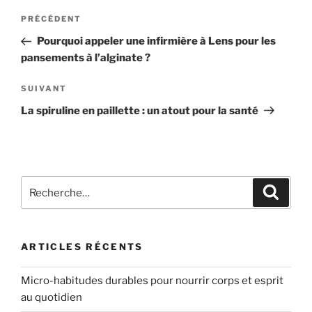
Navigation
Article
PRÉCÉDENT
de
précédent
Pourquoi appeler une infirmière à Lens pour les
l’article
pansements à l’alginate ?
Article
SUIVANT
suivant
La spiruline en paillette : un atout pour la santé
Recherche
Recher
pour
:
ARTICLES RÉCENTS
Micro-habitudes durables pour nourrir corps et esprit
au quotidien