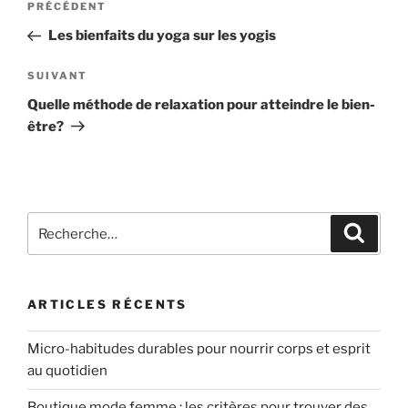
Article
PRÉCÉDENT
de
précédent
Les bienfaits du yoga sur les yogis
l’article
Article
SUIVANT
suivant
Quelle méthode de relaxation pour atteindre le bien-
être?
Recherche
Recher
pour
:
ARTICLES RÉCENTS
Micro-habitudes durables pour nourrir corps et esprit
au quotidien
Boutique mode femme : les critères pour trouver des