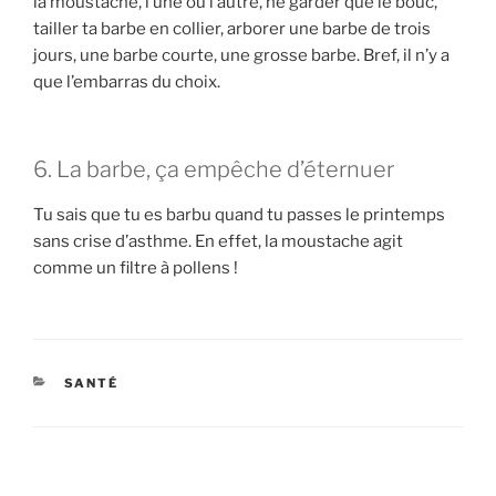
la moustache, l’une ou l’autre, ne garder que le bouc,
tailler ta barbe en collier, arborer une barbe de trois
jours, une barbe courte, une grosse barbe. Bref, il n’y a
que l’embarras du choix.
6. La barbe, ça empêche d’éternuer
Tu sais que tu es barbu quand tu passes le printemps
sans crise d’asthme. En effet, la moustache agit
comme un filtre à pollens !
CATÉGORIES
SANTÉ
Navigation