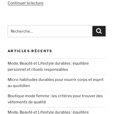
de
Continuer la lecture
« La
cryothérapie
:
une
Recherche
Recher
pratique
pour
à
:
privilégier
ARTICLES RÉCENTS
pour
son
Mode, Beauté et Lifestyle durables : équilibre
bien-
personnel et rituels responsables
être »
Micro-habitudes durables pour nourrir corps et esprit
au quotidien
Boutique mode femme : les critères pour trouver des
vêtements de qualité
Mode, Beauté et Lifestyle durables : équilibre