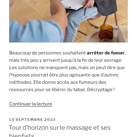
Beaucoup de personnes souhaitent
arrêter de fumer
,
mais très peu y arrivent jusqu’à la fin de leur sevrage.
Les solutions ne manquent pas, mais on peut dire que
l’hypnose pourrait être plus agissante que d’autres
méthodes. Elle donne accès aux fumeurs des
ressources pour se libérer du tabac. Décryptage !
de
Continuer la lecture
« Sevrage
tabagique
PUBLIÉ
13 SEPTEMBRE 2023
LE
:
Tour d’horizon sur le massage et ses
est-
bienfaits