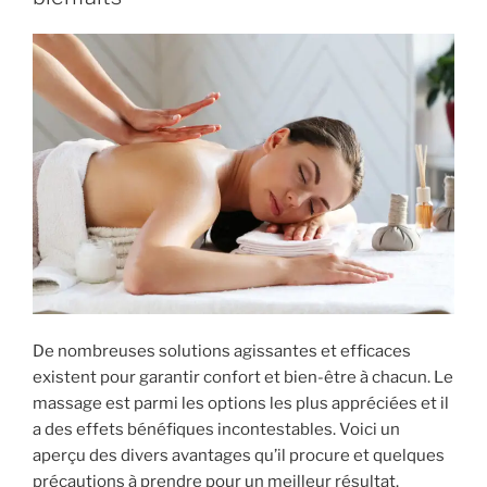
ce
que
l’hypnose
est
plus
efficace ? »
De nombreuses solutions agissantes et efficaces
existent pour garantir confort et bien-être à chacun. Le
massage est parmi les options les plus appréciées et il
a des effets bénéfiques incontestables. Voici un
aperçu des divers avantages qu’il procure et quelques
précautions à prendre pour un meilleur résultat.