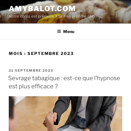
Aller
AMYBALOT.COM
au
Notre corps est précieux, il faut en prendre soin
contenu
principal
Menu
MOIS :
SEPTEMBRE 2023
PUBLIÉ
21 SEPTEMBRE 2023
LE
Sevrage tabagique : est-ce que l’hypnose
est plus efficace ?