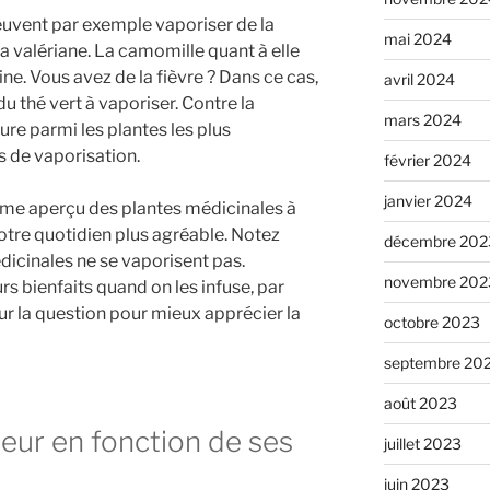
euvent par exemple vaporiser de la
mai 2024
la valériane. La camomille quant à elle
e. Vous avez de la fièvre ? Dans ce cas,
avril 2024
du thé vert à vaporiser. Contre la
mars 2024
ure parmi les plantes les plus
 de vaporisation.
février 2024
janvier 2024
fime aperçu des plantes médicinales à
otre quotidien plus agréable. Notez
décembre 202
dicinales ne se vaporisent pas.
novembre 202
s bienfaits quand on les infuse, par
r la question pour mieux apprécier la
octobre 2023
septembre 20
août 2023
teur en fonction de ses
juillet 2023
juin 2023