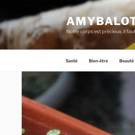
Aller
au
AMYBALOT
contenu
principal
Notre corps est précieux, il fau
Santé
Bien-être
Beauté