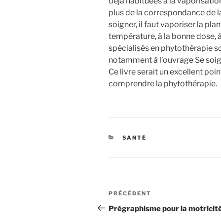
déjà habituées à la vaporisation
plus de la correspondance de l
soigner, il faut vaporiser la pl
température, à la bonne dose, à
spécialisés en phytothérapie 
notamment à l’ouvrage Se soign
Ce livre serait un excellent poi
comprendre la phytothérapie.
CATÉGORIES
SANTÉ
Navigation
Article
PRÉCÉDENT
de
précédent
Prégraphisme pour la motricité