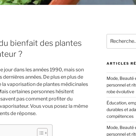
Recherche
u bienfait des plantes
pour
:
ateur ?
ARTICLES R
le jour dans les années 1990, mais son
s dernières années. De plus en plus de
Mode, Beauté et
 la vaporisation de plantes médicinales
personnel et ri
Mais certaines personnes hésitent
robe évolutive
ne savent pas comment profiter du
Éducation, empl
n vaporisateur. Vous vous posez la même
durables et ada
ents de réponse.
compétences
Mode, Beauté et
personnel et ri