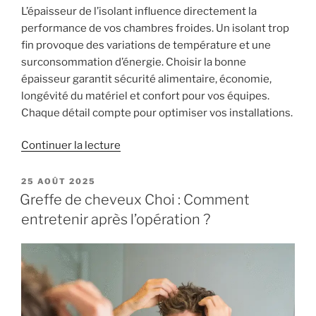
L’épaisseur de l’isolant influence directement la
performance de vos chambres froides. Un isolant trop
fin provoque des variations de température et une
surconsommation d’énergie. Choisir la bonne
épaisseur garantit sécurité alimentaire, économie,
longévité du matériel et confort pour vos équipes.
Chaque détail compte pour optimiser vos installations.
de
Continuer la lecture
« Pourquoi
l’épaisseur
PUBLIÉ
25 AOÛT 2025
LE
de
Greffe de cheveux Choi : Comment
l’isolant
entretenir après l’opération ?
est
cruciale
pour
vos
chambres
froides