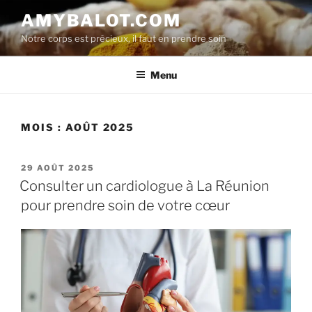
Aller
AMYBALOT.COM
au
Notre corps est précieux, il faut en prendre soin
contenu
principal
Menu
MOIS :
AOÛT 2025
PUBLIÉ
29 AOÛT 2025
LE
Consulter un cardiologue à La Réunion
pour prendre soin de votre cœur