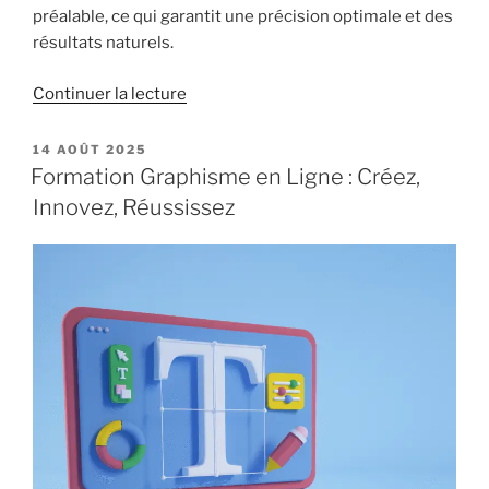
préalable, ce qui garantit une précision optimale et des
résultats naturels.
de
Continuer la lecture
« Greffe
de
PUBLIÉ
14 AOÛT 2025
LE
cheveux
Formation Graphisme en Ligne : Créez,
Choi
Innovez, Réussissez
:
Comment
entretenir
après
l’opération
? »