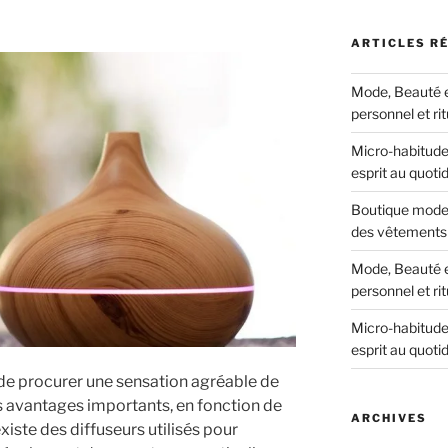
ARTICLES R
Mode, Beauté et
personnel et ri
Micro-habitudes
esprit au quoti
Boutique mode 
des vêtements 
Mode, Beauté et
personnel et ri
Micro-habitudes
esprit au quoti
s de procurer une sensation agréable de
es avantages importants, en fonction de
ARCHIVES
 existe des diffuseurs utilisés pour