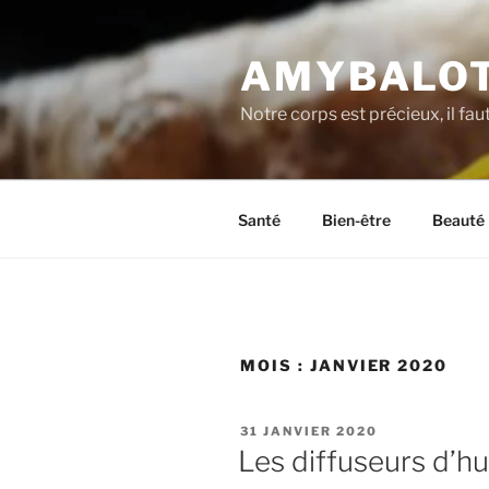
Aller
au
AMYBALOT
contenu
principal
Notre corps est précieux, il fau
Santé
Bien-être
Beauté
MOIS :
JANVIER 2020
PUBLIÉ
31 JANVIER 2020
LE
Les diffuseurs d’hui