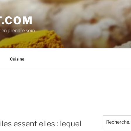
.COM
t en prendre soin
Cuisine
Recherche
les essentielles : lequel
pour
: