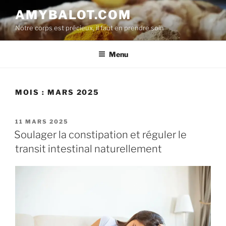
Aller
AMYBALOT.COM
au
Notre corps est précieux, il faut en prendre soin
contenu
principal
Menu
MOIS :
MARS 2025
PUBLIÉ
11 MARS 2025
LE
Soulager la constipation et réguler le
transit intestinal naturellement