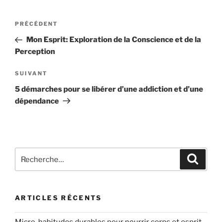
Navigation
Article
PRÉCÉDENT
de
précédent
Mon Esprit: Exploration de la Conscience et de la
l’article
Perception
Article
SUIVANT
suivant
5 démarches pour se libérer d’une addiction et d’une
dépendance
Recherche
Recher
pour
:
ARTICLES RÉCENTS