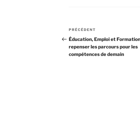
Navigation
Article
PRÉCÉDENT
de
précédent
Éducation, Emploi et Formation
repenser les parcours pour les
l’article
compétences de demain