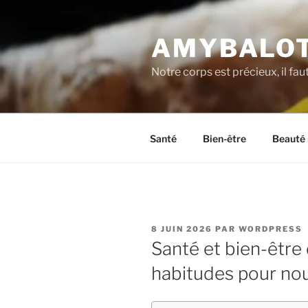
Aller
au
AMYBALOT
contenu
principal
Notre corps est précieux, il fau
Santé
Bien-être
Beauté
PUBLIÉ
8 JUIN 2026
PAR
WORDPRESS
LE
Santé et bien-être 
habitudes pour nour