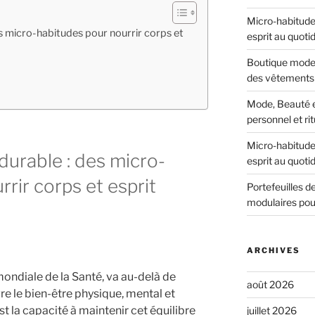
Micro-habitudes
es micro-habitudes pour nourrir corps et
esprit au quoti
Boutique mode 
des vêtements 
Mode, Beauté et
personnel et ri
Micro-habitudes
durable : des micro-
esprit au quoti
rir corps et esprit
Portefeuilles 
modulaires pou
ARCHIVES
mondiale de la Santé, va au-delà de
août 2026
e le bien-être physique, mental et
est la capacité à maintenir cet équilibre
juillet 2026