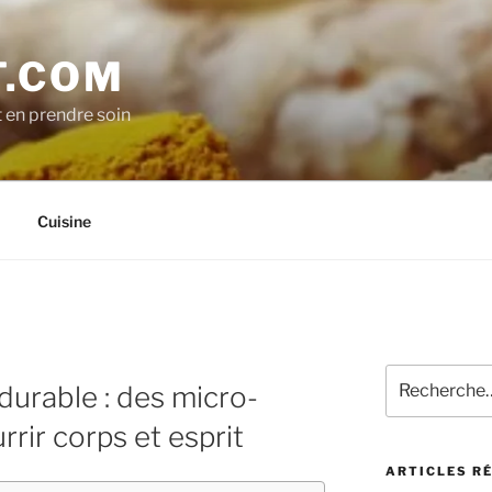
.COM
t en prendre soin
Cuisine
Recherche
durable : des micro-
pour
:
rir corps et esprit
ARTICLES R