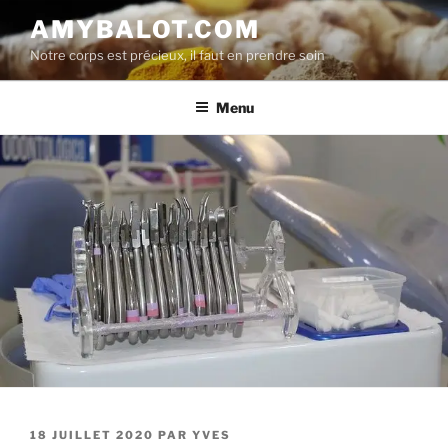
Aller
AMYBALOT.COM
au
Notre corps est précieux, il faut en prendre soin
contenu
principal
Menu
PUBLIÉ
18 JUILLET 2020
PAR
YVES