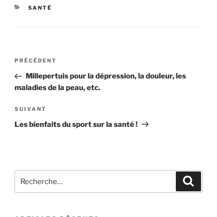
CATÉGORIES
SANTÉ
Navigation
Article
PRÉCÉDENT
de
précédent
Millepertuis pour la dépression, la douleur, les
l’article
maladies de la peau, etc.
Article
SUIVANT
suivant
Les bienfaits du sport sur la santé !
Recherche
Recher
pour
: