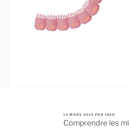
PUBLIÉ
13 MARS 2019
PAR
IDAK
LE
Comprendre les mic