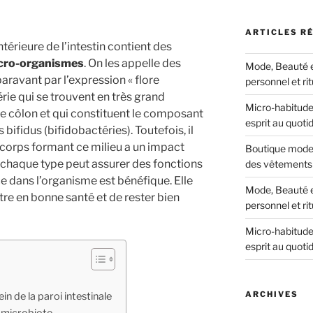
:
ARTICLES R
ntérieure de l’intestin contient des
cro-organismes
. On les appelle des
Mode, Beauté et
ravant par l’expression « flore
personnel et ri
rie qui se trouvent en très grand
Micro-habitudes
le côlon et qui constituent le composant
esprit au quoti
 bifidus (bifidobactéries). Toutefois, il
s corps formant ce milieu a un impact
Boutique mode 
t, chaque type peut assurer des fonctions
des vêtements 
ce dans l’organisme est bénéfique. Elle
Mode, Beauté et
re en bonne santé et de rester bien
personnel et ri
Micro-habitudes
esprit au quoti
ARCHIVES
ein de la paroi intestinale